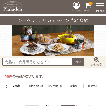
0
マイページ
カート
MENU
ジーベン デリカテッセン for Cat
詳細検索
15
件
の商品がございます。
人気順
価格が安い順
価格が高い順
新着順
商品名順