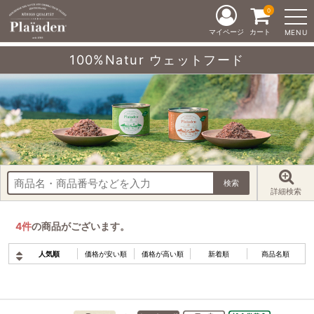
0
マイページ
カート
MENU
100%Natur ウェットフード
詳細検索
4
件
の商品がございます。
人気順
価格が安い順
価格が高い順
新着順
商品名順