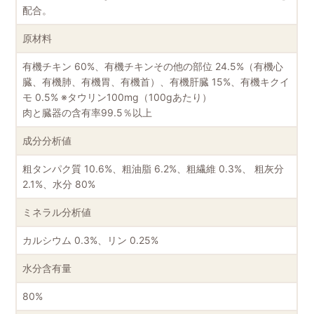
配合。
原材料
有機チキン 60%、有機チキンその他の部位 24.5%（有機心
臓、有機肺、有機胃、有機首）、有機肝臓 15%、有機キクイ
モ 0.5% ※タウリン100mg（100gあたり）
肉と臓器の含有率99.5％以上
成分分析値
粗タンパク質 10.6%、粗油脂 6.2%、粗繊維 0.3%、 粗灰分
2.1%、水分 80%
ミネラル分析値
カルシウム 0.3%、リン 0.25%
水分含有量
80%