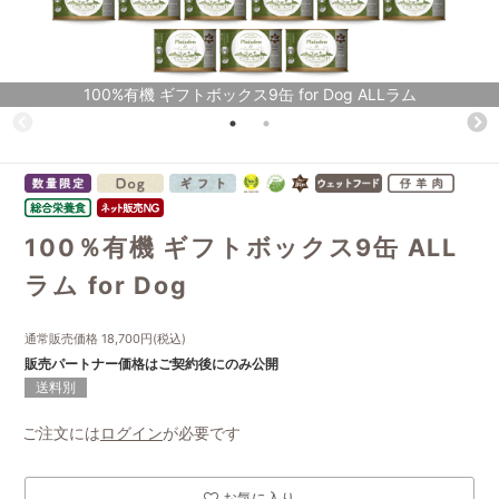
100%有機 ギフトボックス9缶 for Dog ALLラム
100％有機 ギフトボックス9缶 ALL
ラム for Dog
通常販売価格
18,700
円(税込)
販売パートナー価格はご契約後にのみ公開
送料別
ご注文には
ログイン
が必要です
お気に入り