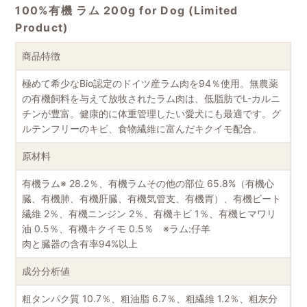
100%有機 ラム 200g for Dog (Limited
Product)
商品特徴
極めて希少なBio認定のドイツ産ラム肉を94％使用。無農薬
の有機飼料を与えて放牧されたラム肉は、低脂肪でL-カルニ
チンが豊富。健康的に体重管理したい愛犬にも最適です。グ
ルテンフリーのキビ、食物繊維に富んだキクイモ配合。
原材料
有機ラム※ 28.2％、有機ラムその他の部位 65.8%（有機心
臓、有機肺、有機肝臓、有機気管支、有機胃）、有機ビート
繊維 2％、有機ニンジン 2％、有機キビ 1％、有機ヒマワリ
油 0.5％、有機キクイモ 0.5％ ※ラム:仔羊
肉と臓器の含有率94%以上
成分分析値
粗タンパク質 10.7％、粗油脂 6.7％、粗繊維 1.2％、粗灰分