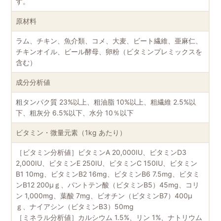
す。
原材料
ラム、チキン、魚介類、コメ、大麦、ビート繊維、亜麻仁、
チキンオイル、ビール酵母、卵粉（ビタミンプレミックスを
含む）
成分分析値
粗タンパク質 23%以上、粗油脂 10%以上、粗繊維 2.5%以
下、粗灰分 6.5%以下、水分 10％以下
ビタミン・微量元素（1kg あたり）
［ビタミン分析値］ビタミンA 20,000IU、ビタミンD3
2,000IU、ビタミンE 250IU、ビタミンC 150IU、ビタミン
B1 10mg、ビタミンB2 16mg、ビタミンB6 7.5mg、ビタミ
ンB12 200μｇ、パントテン酸（ビタミンB5）45mg、コリ
ン 1,000mg、葉酸 7mg、ビオチン（ビタミンB7）400μ
ｇ、ナイアシン（ビタミンB3）50mg
［ミネラル分析値］カルシウム 1.5%、リン 1%、ナトリウム