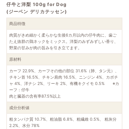
仔牛と洋梨 100g for Dog
(ジーベン デリカテッセン)
商品特徴
肉質がきめ細かく柔らかな生後6カ月以内の仔牛肉に、歯ご
たえ抜群の鶏ネックをミックス。洋梨のみずみずしい香り、
野菜の甘みが肉の旨みを引き立てます。
原材料
カーフ 22.9%、カーフその他の部位 31.6%（肺、タン元）、
チキン首 16.5%、チキン肩肉 16.5%、ニンジン 4%、カボチ
ャ 4%、洋ナシ 2%、リーキ 2%、有機キクイモ 0.5% ※カ
ーフ：仔牛
肉と臓器の含有率87.5%以上
成分分析値
粗タンパク質 10.7%、粗油脂 6.8%、粗繊維 0.5%、 粗灰分
2.2%、水分 78%