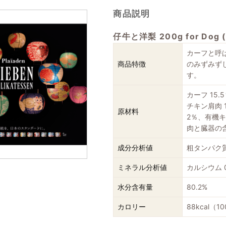
商品説明
仔牛と洋梨 200g for Do
カーフと呼
商品特徴
のみずみず
す。
カーフ 15
チキン肩肉 
原材料
2％、有機
肉と臓器の含
成分分析値
粗タンパク質 
ミネラル分析値
カルシウム 0
水分含有量
80.2%
カロリー
88kcal（