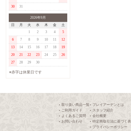
30
31
2026年9月
日
月
火
水
木
金
土
1
2
3
4
5
6
7
8
9
10
11
12
13
14
15
16
17
18
19
20
21
22
23
24
25
26
27
28
29
30
※赤字は休業日です
‣ 取り扱い商品一覧
‣ プレイアーデンとは
‣ ご利用ガイド
‣ スタッフ紹介
‣ よくあるご質問
‣ 会社概要
‣ お問い合わせ
‣ 特定商取引法に基づく
‣ プライバシーポリシー