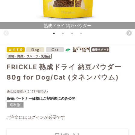
熟成ドライ 納豆パウダー
FRICKLE 熟成ドライ 納豆パウダー
80g for Dog/Cat (タネンバウム)
通常販売価格
2,178
円(税込)
販売パートナー価格はご契約後にのみ公開
送料別
ご注文には
ログイン
が必要です
お気に入り