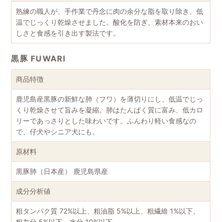
熟練の職人が、手作業で丹念に肉の余分な脂を取り除き、低
温でじっくり乾燥させました。酸化を防ぎ、素材本来のおい
しさと食感を引き出す製法です。
黒豚 FUWARI
商品特徴
鹿児島産黒豚の新鮮な肺（フワ）を薄切りにし、低温でじっ
くり乾燥させて旨みを凝縮。肺はたんぱく質に富み、低カロ
リーであっさりとした味わいです。ふんわり軽い食感なの
で、仔犬やシニア犬にも。
原材料
黒豚肺（日本産）
鹿児島県産
成分分析値
粗タンパク質 72%以上、粗油脂 5%以上、粗繊維 1%以下、
粗灰分 5%以下、水分 10%以下