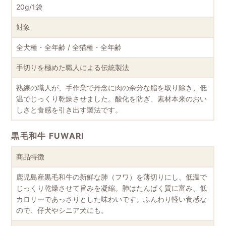
20g/1袋
対象
全犬種・全年齢 / 全猫種・全年齢
手切りを極めた職人による伝統製法
熟練の職人が、手作業で丹念に肉の余分な脂を取り除き、低
温でじっくり乾燥させました。酸化を防ぎ、素材本来のおい
しさと食感を引き出す製法です。
黒毛和牛 FUWARI
商品特徴
鹿児島産黒毛和牛の新鮮な肺（フワ）を薄切りにし、低温で
じっくり乾燥させて旨みを凝縮。肺はたんぱく質に富み、低
カロリーであっさりとした味わいです。ふんわり軽い食感な
ので、仔犬やシニア犬にも。