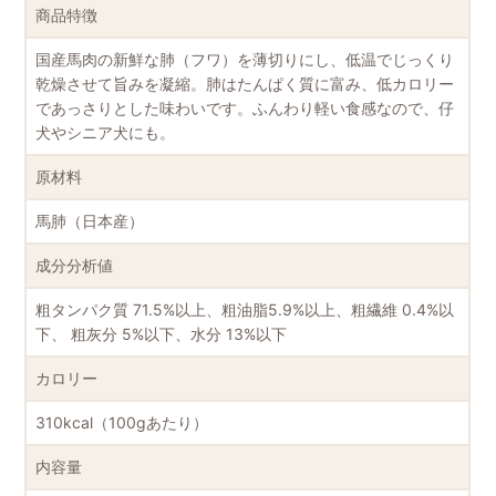
商品特徴
国産馬肉の新鮮な肺（フワ）を薄切りにし、低温でじっくり
乾燥させて旨みを凝縮。肺はたんぱく質に富み、低カロリー
であっさりとした味わいです。ふんわり軽い食感なので、仔
犬やシニア犬にも。
原材料
馬肺（日本産）
成分分析値
粗タンパク質 71.5%以上、粗油脂5.9%以上、粗繊維 0.4%以
下、 粗灰分 5%以下、水分 13%以下
カロリー
310kcal（100gあたり）
内容量