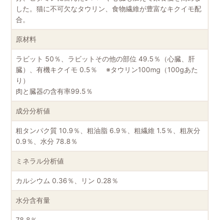
した。猫に不可欠なタウリン、食物繊維が豊富なキクイモ配
合。
原材料
ラビット 50％、ラビットその他の部位 49.5％（心臓、肝
臓）、有機キクイモ 0.5％ ※タウリン100mg（100gあた
り）
肉と臓器の含有率99.5％
成分分析値
粗タンパク質 10.9％、粗油脂 6.9％、粗繊維 1.5％、粗灰分
0.9％、水分 78.8％
ミネラル分析値
カルシウム 0.36％、リン 0.28％
水分含有量
78.8％