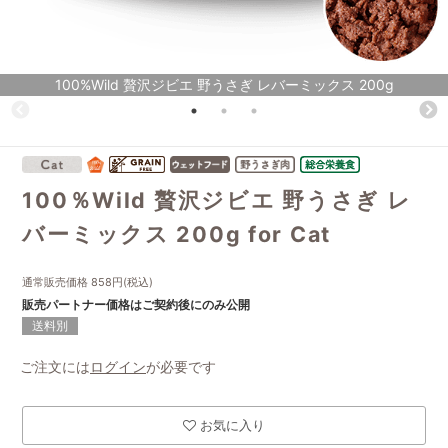
100%Wild 贅沢ジビエ 野うさぎ レバーミックス 200g
100％Wild 贅沢ジビエ 野うさぎ レ
バーミックス 200g for Cat
通常販売価格
858
円(税込)
販売パートナー価格はご契約後にのみ公開
送料別
ご注文には
ログイン
が必要です
お気に入り