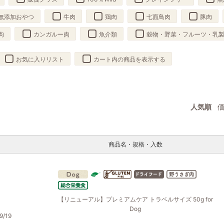
無添加おやつ
牛肉
鶏肉
七面鳥肉
豚肉
肉
カンガルー肉
魚介類
穀物・野菜・フルーツ・乳
お気に入りリスト
カート内の商品を表示する
人気順
商品名・規格・入数
【リニューアル】プレミアムケア トラベルサイズ 50g for
Dog
/19