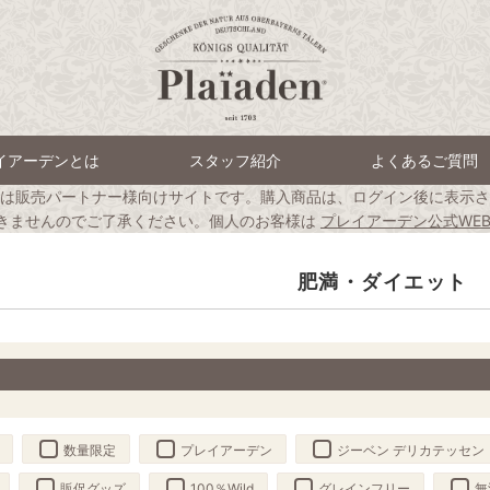
イアーデンとは
スタッフ紹介
よくあるご質問
は販売パートナー様向けサイトです。購入商品は、ログイン後に表示さ
きませんのでご了承ください。個人のお客様は
プレイアーデン公式WE
肥満・ダイエット
数量限定
プレイアーデン
ジーベン デリカテッセン
販促グッズ
100％Wild
グレインフリー
無