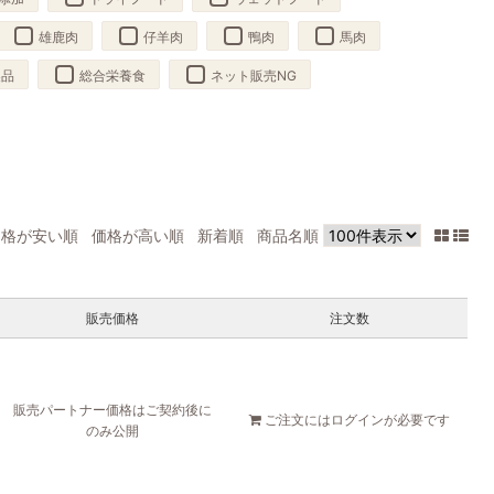
雄鹿肉
仔羊肉
鴨肉
馬肉
製品
総合栄養食
ネット販売NG
価格が安い順
価格が高い順
新着順
商品名順
販売価格
注文数
販売パートナー価格はご契約後に
ご注文には
ログイン
が必要です
のみ公開